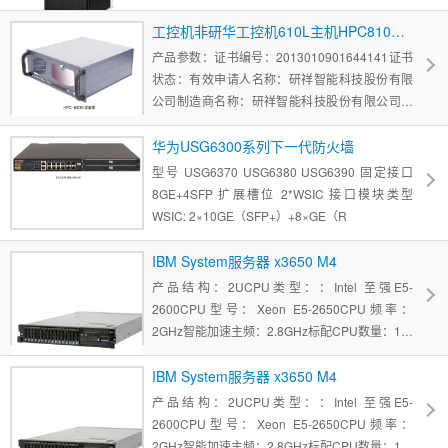
240V～，3A，5...内存类型: 其他/other刀片式服
务器结构: 其他/other接口类型: SATA最大支持
工控机非研华工控机610L主机HPC810工控服务器工作站包税运4u
CPU
产品参数：证书编号：2013010901644141证书
状态：有效申请人名称：研祥智能科技股份有限
公司制造商名称：研祥智能科技股份有限公司产
品名称：微型计算机3C产品型号：IPC-
8XXXXXXXXXX（X=0-9,A-Z，a-z，-，/，空
华为USG6300系列下一代防火墙
白，代表销售地区不同，不影响安...3C规格型
型号 USG6370 USG6380 USG6390 固定接口
号：IPC-
8GE+4SFP 扩展槽位 2*WSIC 接口模块类型
WSIC: 2×10GE（SFP+）+8×GE（R
IBM System服务器 x3650 M4
产品结构：2UCPU类型：：Intel 至强E5-
2600CPU型号：Xeon E5-2650CPU频率：
2GHz智能加速主频：2.8GHz标配CPU数量：1颗
最大CPU数量：2颗
IBM System服务器 x3650 M4
产品结构：2UCPU类型：：Intel 至强E5-
2600CPU型号：Xeon E5-2650CPU频率：
2GHz智能加速主频：2.8GHz标配CPU数量：1颗