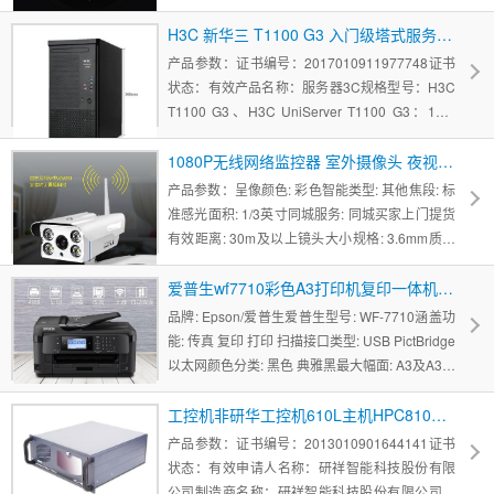
管理有限公司上市时间: 2017-10-16考勤认证方
式: 人脸考勤功能: 异地考勤输出方式: WIFI店铺管
H3C 新华三 T1100 G3 入门级塔式服务器适用于ERP文件 财务用友金蝶软件
理方式: 单店管理 多店管理是否云考勤: 是
产品参数：证书编号：2017010911977748证书
状态：有效产品名称：服务器3C规格型号：H3C
T1100 G3、H3C UniServer T1100 G3：180-
240V～，3A，5...内存类型: 其他/other刀片式服
务器结构: 其他/other接口类型: SATA最大支持
1080P无线网络监控器 室外摄像头 夜视高清wifi手机家用套装
CPU
产品参数：呈像颜色: 彩色智能类型: 其他焦段: 标
准感光面积: 1/3英寸同城服务: 同城买家上门提货
有效距离: 30m及以上镜头大小规格: 3.6mm质保
年限: 2年内存容量: 16GB 32GB
爱普生wf7710彩色A3打印机复印一体机喷墨扫描双面连供办公7610
品牌: Epson/爱普生爱普生型号: WF-7710涵盖功
能: 传真 复印 打印 扫描接口类型: USB PictBridge
以太网颜色分类: 黑色 典雅黑最大幅面: A3及A3以
上是否支持网络打印: 有线/无线网络打印是否支持
自动双面打印: 自动套餐类型: 官方标配 套餐一 套
工控机非研华工控机610L主机HPC810工控服务器工作站包税运4u
餐二 套餐三 套
产品参数：证书编号：2013010901644141证书
状态：有效申请人名称：研祥智能科技股份有限
公司制造商名称：研祥智能科技股份有限公司产