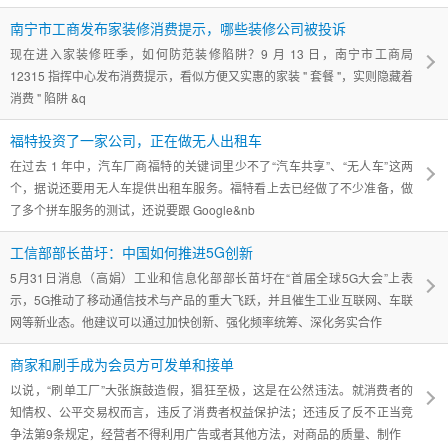
南宁市工商发布家装修消费提示，哪些装修公司被投诉
现在进入家装修旺季，如何防范装修陷阱？9 月 13 日，南宁市工商局
12315 指挥中心发布消费提示，看似方便又实惠的家装 " 套餐 "，实则隐藏着
消费 " 陷阱 &q
福特投资了一家公司，正在做无人出租车
在过去 1 年中，汽车厂商福特的关键词里少不了“汽车共享”、“无人车”这两
个，据说还要用无人车提供出租车服务。福特看上去已经做了不少准备，做
了多个拼车服务的测试，还说要跟 Google&nb
工信部部长苗圩：中国如何推进5G创新
5月31日消息（高娟）工业和信息化部部长苗圩在“首届全球5G大会”上表
示，5G推动了移动通信技术与产品的重大飞跃，并且催生工业互联网、车联
网等新业态。他建议可以通过加快创新、强化频率统筹、深化务实合作
商家和刷手成为会员方可发单和接单
以说，“刷单工厂”大张旗鼓造假，猖狂至极，这是在公然违法。就消费者的
知情权、公平交易权而言，违反了消费者权益保护法；还违反了反不正当竞
争法第9条规定，经营者不得利用广告或者其他方法，对商品的质量、制作